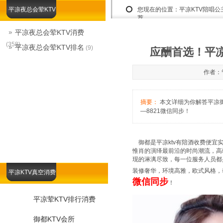
平凉夜总会荤KTV
您现在的位置：
平凉KTV陪唱公
荐
平凉夜总会荤KTV消费
(358)
平凉夜总会荤KTV排名
(9)
应酬首选！平凉
作者：管
摘要：
本文详细为你解答平凉御都
—8821微信同步！
御都是平凉ktv有陪酒收费便宜
惟肖的演绎最前沿的时尚潮流，高端
现的淋漓尽致，每一位服务人员都
装修奢华，环境高雅，欧式风格，
平凉KTV真空消费
微信同步
！
平凉荤KTV排行消费
御都KTV会所