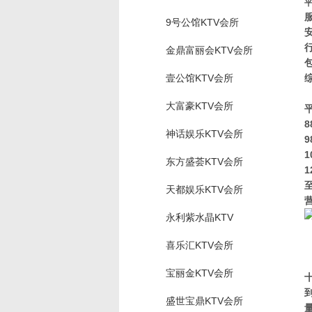
9号公馆KTV会所
金鼎富丽会KTV会所
壹公馆KTV会所
大富豪KTV会所
8
神话娱乐KTV会所
9
1
东方盛荟KTV会所
1
天都娱乐KTV会所
营
永利紫水晶KTV
喜乐汇KTV会所
宝丽金KTV会所
盛世宝鼎KTV会所