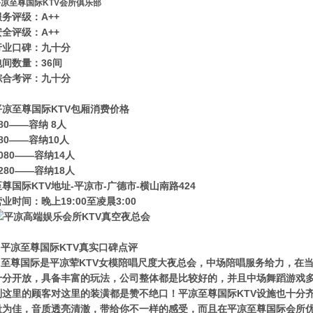
平凉至尊国际KTV会所俱乐部
服务评级：A++
安全评级：A++
行业口碑：九十分
包间数量：36间
综合考评：九十分
平凉至尊国际KTV包厢消费价格
80——容纳 8人
80——容纳10人
080——容纳14人
280——容纳18人
至尊国际KTV地址-平凉市-广德市-横山南路424
业时间：晚上19:00至凌晨3:00
平凉至尊国际KTV真实口碑点评
至尊国际是平凉荤KTV女模陪唱尺度大夜总会，中场陪唱服务给力，在
十分开放，具备丰富的玩法，公司整体都是比较好的，并且中场舞蹈游戏
到这里的顾客对这里的装潢都是赞不绝口！平凉至尊国际KTV设施也十分
量为佳，音质透亮清澈，带给你不一样的感受，而且在平凉至尊国际会所