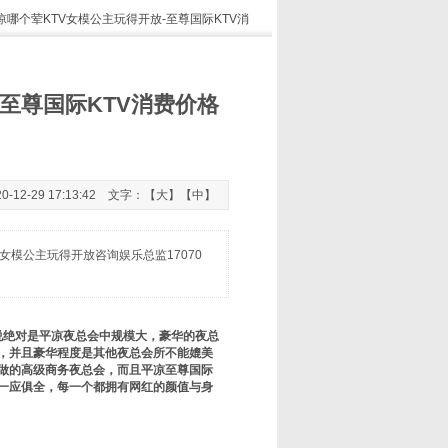
凉哪个荤KTV女模公主玩得开放-至尊国际KTV消
至尊国际KTV消费价格
2-29 17:13:42 文字：【
大
】【
中
】
女模公主玩得开放咨询娱乐总监17070
说绝对是平凉夜总会中规模大，豪华的夜总
，并且豪华程度是其他夜总会所不能媲美
做的高级商务夜总会，而且平凉至尊国际
都一应俱全，每一个都拥有网红的颜值与身