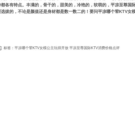
特都各有特点。丰满的，骨干的，甜美的，冷艳的，软萌的，平凉至尊国际
层选拔的，不论是颜值还是身材都是数一数二的！要问平凉哪个荤KTV女
标签：
平凉哪个荤KTV女模公主玩得开放
平凉至尊国际KTV消费价格点评