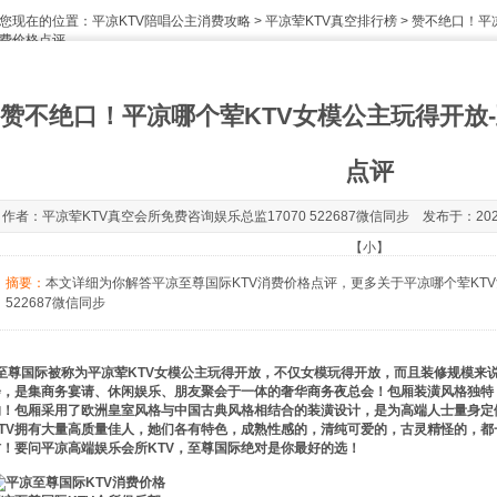
您现在的位置：
平凉KTV陪唱公主消费攻略
>
平凉荤KTV真空排行榜
> 赞不绝口！平
费价格点评
赞不绝口！平凉哪个荤KTV女模公主玩得开放-
点评
作者：平凉荤KTV真空会所免费咨询娱乐总监17070 522687微信同步 发布于：2020-1
【
小
】
摘要：
本文详细为你解答平凉至尊国际KTV消费价格点评，更多关于平凉哪个荤KTV
522687微信同步
至尊国际被称为平凉荤KTV女模公主玩得开放，不仅女模玩得开放，而且装修规模来
会，是集商务宴请、休闲娱乐、朋友聚会于一体的奢华商务夜总会！包厢装潢风格独特
的！包厢采用了欧洲皇室风格与中国古典风格相结合的装潢设计，是为高端人士量身定
KTV拥有大量高质量佳人，她们各有特色，成熟性感的，清纯可爱的，古灵精怪的，
材！要问平凉高端娱乐会所KTV，至尊国际绝对是你最好的选！