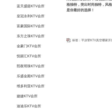
格独特，突出时尚独特，风格
蓝天盛筵KTV会所
是你最好的选择！
皇冠永利KTV会所
富豪国际KTV会所
东方之珠KTV会所
标签：
平凉荤KTV真空哪家开
金豪门KTV会所
悦丽汇KTV会所
熙夜明珠KTV会所
乐盛金殿KTV会所
维多利亚KTV会所
婕婕KTV会所
迪迪乐KTV会所