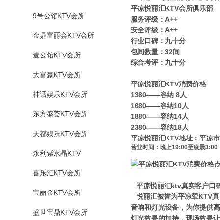
平凉悦丽汇KTV会所俱乐部
9号公馆KTV会所
服务评级：A++
安全评级：A++
金鼎富丽会KTV会所
行业口碑：九十分
包间数量：32间
壹公馆KTV会所
综合考评：九十分
大富豪KTV会所
平凉悦丽汇KTV消费价格
神话娱乐KTV会所
1380——容纳 8人
1680——容纳10人
东方盛荟KTV会所
1880——容纳14人
2380——容纳18人
天都娱乐KTV会所
平凉悦丽汇KTV地址：平凉市
营业时间：晚上19:00至凌晨3:00
永利紫水晶KTV
喜乐汇KTV会所
平凉悦丽汇ktv真实客户口
宝丽金KTV会所
悦丽汇被誉为平凉荤KTV真
音响和灯光设备，为你提供高
盛世宝鼎KTV会所
灯光效果的加持，现场效果让