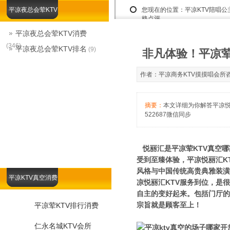
平凉夜总会荤KTV
您现在的位置：
平凉KTV陪唱公
格点评
平凉夜总会荤KTV消费
(346)
平凉夜总会荤KTV排名
(9)
非凡体验！平凉荤
作者：平凉商务KTV摸摸唱会所咨询娱乐
摘要：
本文详细为你解答平凉悦
522687微信同步
悦丽汇是平凉荤KTV真空哪
受到至臻体验，平凉悦丽汇K
风格与中国传统高贵典雅装潢
平凉KTV真空消费
凉悦丽汇KTV服务到位，是
自主的变好起来。包括门厅的
宗旨就是顾客至上！
平凉荤KTV排行消费
仁永名城KTV会所